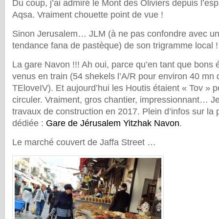
Du coup, j’ai admiré le Mont des Oliviers depuis l’es
Aqsa. Vraiment chouette point de vue !
Sinon Jerusalem… JLM (à ne pas confondre avec un 
tendance fana de pastèque) de son trigramme local !
La gare Navon !!! Ah oui, parce qu’en tant que bon
venus en train (54 shekels l’A/R pour environ 40 mn d
TEloveIV). Et aujourd’hui les Houtis étaient « Tov » p
circuler. Vraiment, gros chantier, impressionnant… 
travaux de construction en 2017. Plein d’infos sur la
dédiée :
Gare de Jérusalem Yitzhak Navon
.
Le marché couvert de Jaffa Street …