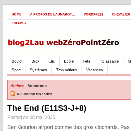
HOME
A PROPOS DE LAUMAROT…
W0RDPRE$$
CHEVALIER
FREMM
»
Boulot
Brox
Clic
Ecole
Fête
Inclassable
M
Sport
Systèmes
Trop sérieux
Vacances
Archive |
Vacances
RSS feed for this section
The End (E11S3-J+8)
Posted on 08 mai 2025.
Ben Gourion airport comme des gros clochards. Pas 