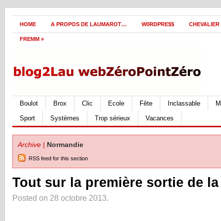
HOME
A PROPOS DE LAUMAROT…
W0RDPRE$$
CHEVALIER
FREMM
»
Boulot
Brox
Clic
Ecole
Fête
Inclassable
M
Sport
Systèmes
Trop sérieux
Vacances
Archive |
Normandie
RSS feed for this section
Tout sur la première sortie de 
Posted on 28 octobre 2013.