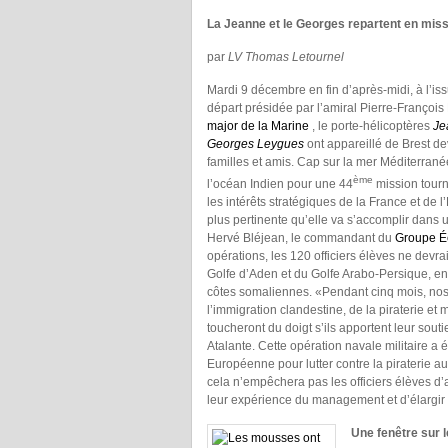
La Jeanne et le Georges repartent en mis
par
LV Thomas Letournel
Mardi 9 décembre en fin d’après-midi, à l’i
départ présidée par l’amiral Pierre-François 
major de la Marine
, le porte-hélicoptères
Je
Georges Leygues
ont appareillé de Brest d
familles et amis. Cap sur la mer Méditerran
ème
l’océan Indien pour une 44
mission tourn
les intérêts stratégiques de la France et de 
plus pertinente qu’elle va s’accomplir dans 
Hervé Bléjean, le commandant du
Groupe Éc
opérations, les 120 officiers élèves ne dev
Golfe d’Aden et du Golfe Arabo-Persique, en 
côtes somaliennes. «Pendant cinq mois, nos élè
l’immigration clandestine, de la piraterie e
toucheront du doigt s’ils apportent leur souti
Atalante. Cette opération navale militaire a
Européenne pour lutter contre la piraterie au
cela n’empêchera pas les officiers élèves d
leur expérience du management et d’élargir
Une fenêtre sur 