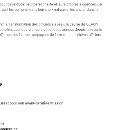
 pour développer leur personnalité et leurs propres exigences vis-
ent les conforter dans leur choix initiaux et les ancrer dans la
rer la transformation des officiers élèves», la devise du GEAOM
 qu’elle s’appliquera encore de longues années depuis la récente
ffectuer les futures campagnes de formation des élèves-officiers
9
 Brest pour son avant-dernière mission