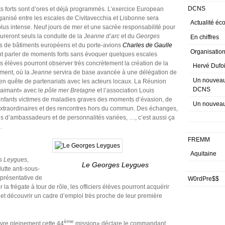
DCNS
 forts sont d’ores et déjà programmés. L’exercice European
anisé entre les escales de Civitavecchia et Lisbonne sera
Actualité éc
lus intense. Neuf jours de mer et une sacrée responsabilité pour
ureront seuls la conduite de la
Jeanne d’arc
et du
Georges
En chiffres
s de bâtiments européens et du porte-avions
Charles de Gaulle
Organisatio
parler de moments forts sans évoquer quelques escales
s élèves pourront observer très concrètement la création de la
Hervé Dufoi
ement, où la
Jeanne
servira de base avancée à une délégation de
Un nouveau 
en quête de partenariats avec les acteurs locaux. La Réunion
DCNS
’aimant» avec le
pôle mer Bretagne
et l’association Louis
x enfants victimes de maladies graves des moments d’évasion, de
Un nouvea
extraordinaires et des rencontres hors du commun. Des échanges,
s d’ambassadeurs et de personnalités variées, …, c’est aussi ça
.
FREMM
Aquitaine
s Leygues
,
Le Georges Leygues
utte anti-sous-
présentative de
W0rdPre$$
 frégate à tour de rôle, les officiers élèves pourront acquérir
et découvrir un cadre d’emploi très proche de leur première
ème
ivre pleinement cette 44
mission» déclare le commandant.