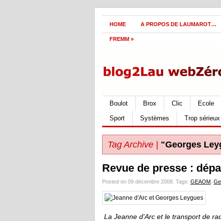
HOME
A PROPOS DE LAUMAROT…
FREMM
»
Boulot
Brox
Clic
Ecole
Sport
Systèmes
Trop sérieux
Tag Archive |
"Georges Ley
Revue de presse : dépa
Posted on 09 décembre 2008.
Tags:
GEAOM
,
Ge
La Jeanne d'Arc et le transport de r