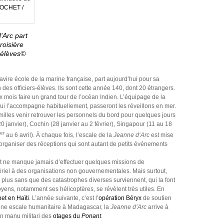
'Arc part
roisière
s-élèves©
navire école de la marine française, part aujourd’hui pour sa
 des officiers-élèves. Ils sont cette année 140, dont 20 étrangers.
x mois faire un grand tour de l’océan Indien. L’équipage de la
ui l’accompagne habituellement, passeront les réveillons en mer.
amilles venir retrouver les personnels du bord pour quelques jours
0 janvier), Cochin (28 janvier au 2 février), Singapour (11 au 18
er
au 6 avril). À chaque fois, l’escale de la
Jeanne d’Arc
est mise
organiser des réceptions qui sont autant de petits événements
 et ne manque jamais d’effectuer quelques missions de
ériel à des organisations non gouvernementales. Mais surtout,
plus sans que des catastrophes diverses surviennent, qui la font
yens, notamment ses hélicoptères, se révèlent très utiles. En
et en Haïti
. L’année suivante, c’est l’
opération Béryx
de soutien
 une escale humanitaire à Madagascar, la
Jeanne d’Arc
arrive à
on manu militari des
otages du
Ponant
.