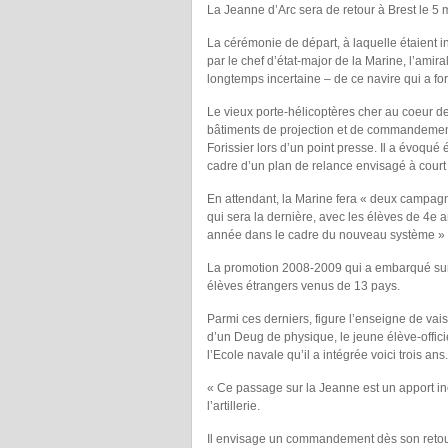
La Jeanne d’Arc sera de retour à Brest le 5 
La cérémonie de départ, à laquelle étaient inv
par le chef d’état-major de la Marine, l’amir
longtemps incertaine – de ce navire qui a for
Le vieux porte-hélicoptères cher au coeur d
bâtiments de projection et de commandement 
Forissier lors d’un point presse. Il a évoqué
cadre d’un plan de relance envisagé à court
En attendant, la Marine fera « deux campagn
qui sera la dernière, avec les élèves de 4e 
année dans le cadre du nouveau système » de
La promotion 2008-2009 qui a embarqué sur 
élèves étrangers venus de 13 pays.
Parmi ces derniers, figure l’enseigne de vai
d’un Deug de physique, le jeune élève-offici
l’Ecole navale qu’il a intégrée voici trois ans.
« Ce passage sur la Jeanne est un apport in
l’artillerie.
Il envisage un commandement dès son reto