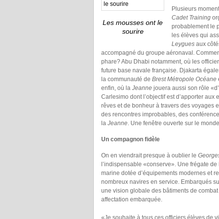
Plusieurs moments
Cadet Training
org
Les mousses ont le
probablement le p
sourire
les élèves qui ass
Leygues
aux côté
accompagné du groupe aéronaval. Comment 
phare? Abu Dhabi notamment, où les officier
future base navale française. Djakarta égal
la communauté de
Brest Métropole Océane
enfin, où la
Jeanne
jouera aussi son rôle «d
Carlesimo dont l’objectif est d’apporter au
rêves et de bonheur à travers des voyages 
des rencontres improbables, des conférence
la
Jeanne
. Une fenêtre ouverte sur le monde
Un compagnon fidèle
On en viendrait presque à oublier le
George
l’indispensable «conserve». Une frégate de l
marine dotée d’équipements modernes et re
nombreux navires en service. Embarqués sur la
une vision globale des bâtiments de combat 
affectation embarquée.
«Je souhaite à tous ces officiers élèves de v