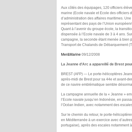
Aux côtés des équipages, 120 officiers élève
marine (Ecole navale et Ecole des officiers 
d’administration des affaires maritimes. Une
représentant des pays de l’Union européenn
Quant à l’avenir du groupe école, la transit
dispensée à l’Ecole navale de 3 à 4 ans. Sur
campagne, la seconde étant menée à bien 
Transport de Chalands de Débarquement (
Mer&Marine
09/12/2008
La Jeanne d’Arc a appareillé de Brest po
BREST (AFP) — Le porte-hélicoptères Jeanne 
après-midi de Brest pour sa 44e et avant-de
de ce navire emblématique semble désormai
La campagne annuelle de la « Jeanne » emmè
l’Ecole navale jusqu’en Indonésie, en passan
l’Océan Indien, avec notamment des escales
Sur le chemin du retour, le porte-hélicoptèr
en Méditerranée à un exercice avec d’autre
portugaise), après des escales notamment à 