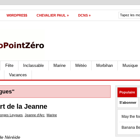
W0RDPRE$$
CHEVALIER PAUL
»
DCNS
»
Fête
Inclassable
Marine
Météo
Morbihan
Musique
Vacances
gues"
Populaire
S'abonner
rt de la Jeanne
orges Leygues
,
Jeanne d'Arc
,
Marine
May the fou
Banana Bea
ade Néréide