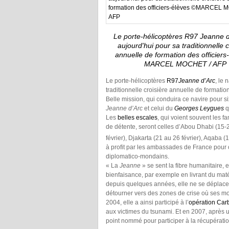
Le porte-hélicoptères R97 Jeanne d
aujourd'hui pour sa traditionnelle c
annuelle de formation des officier
MARCEL MOCHET / AFP
Le porte-hélicoptères
R97
Jeanne d’Arc
, le 
traditionnelle croisière annuelle de formation
Belle mission, qui conduira ce navire pour si
Jeanne d’Arc
et celui du
Georges Leygues
q
Les
belles escales
, qui voient souvent les f
de détente, seront celles d’Abou Dhabi (15-2
février), Djakarta (21 au 26 février), Aqaba (1
à profit par les ambassades de France pour 
diplomatico-mondains.
« La
Jeanne
» se sent la fibre humanitaire,
bienfaisance, par exemple en livrant du mat
depuis quelques années, elle ne se déplace 
détourner vers des zones de crise où ses mo
2004, elle a ainsi participé à l’
opération Carb
aux victimes du tsunami. Et en 2007, après
point nommé pour participer à la récupérati