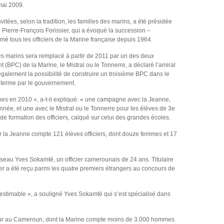
mai 2009.
itées, selon la tradition, les familles des marins, a été présidée
al Pierre-François Forissier, qui a évoqué la succession –
mé tous les officiers de la Marine française depuis 1964.
es marins sera remplacé à partir de 2011 par un des deux
(BPC) de la Marine, le Mistral ou le Tonnerre, a déclaré l’amiral
 également la possibilité de construire un troisième BPC dans le
 terme par le gouvernement.
es en 2010 », a-t-il expliqué: « une campagne avec la Jeanne,
année, et une avec le Mistral ou le Tonnerre pour les élèves de 3e
 formation des officiers, calqué sur celui des grandes écoles.
la Jeanne compte 121 élèves officiers, dont douze femmes et 17
sseau Yves Sokamté, un officier camerounais de 24 ans. Titulaire
er a été reçu parmi les quatre premiers étrangers au concours de
estimable », a souligné Yves Sokamté qui s’est spécialisé dans
ur au Cameroun, dont la Marine compte moins de 3.000 hommes