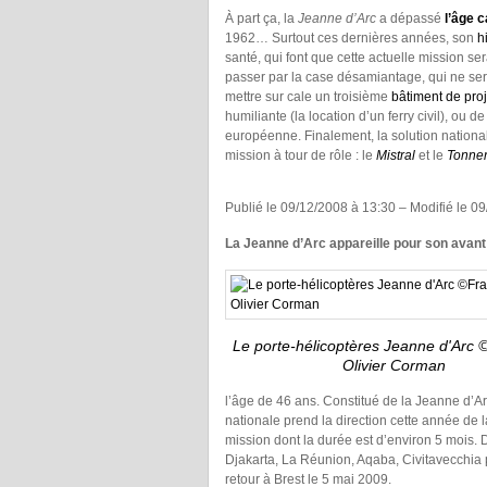
À part ça, la
Jeanne d’Arc
a dépassé
l’âge 
1962… Surtout ces dernières années, son
h
santé, qui font que cette actuelle mission se
passer par la case désamiantage, qui ne sera
mettre sur cale un troisième
bâtiment de pr
humiliante (la location d’un ferry civil), ou
européenne. Finalement, la solution nationale
mission à tour de rôle : le
Mistral
et le
Tonner
Publié le 09/12/2008 à 13:30 – Modifié le 0
La Jeanne d’Arc appareille pour son avan
Le porte-hélicoptères Jeanne d'Arc 
Olivier Corman
l’âge de 46 ans. Constitué de la Jeanne d’A
nationale prend la direction cette année de 
mission dont la durée est d’environ 5 mois. 
Djakarta, La Réunion, Aqaba, Civitavecchia 
retour à Brest le 5 mai 2009.