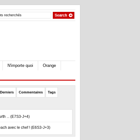
N'importe quoi
Orange
Derniers
Commentaires
Tags
rth ... (E7S3-J+4)
ch avec le chef ! (E6S3-J+3)