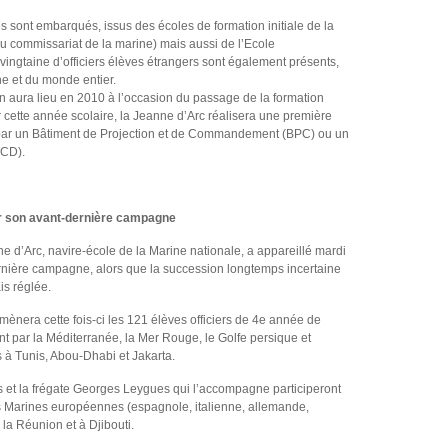
s sont embarqués, issus des écoles de formation initiale de la
du commissariat de la marine) mais aussi de l’Ecole
 vingtaine d’officiers élèves étrangers sont également présents,
e et du monde entier.
ion aura lieu en 2010 à l’occasion du passage de la formation
 cette année scolaire, la Jeanne d’Arc réalisera une première
par un Bâtiment de Projection et de Commandement (BPC) ou un
TCD).
ur son avant-dernière campagne
d’Arc, navire-école de la Marine nationale, a appareillé mardi
rnière campagne, alors que la succession longtemps incertaine
s réglée.
nera cette fois-ci les 121 élèves officiers de 4e année de
t par la Méditerranée, la Mer Rouge, le Golfe persique et
 à Tunis, Abou-Dhabi et Jakarta.
es et la frégate Georges Leygues qui l’accompagne participeront
s Marines européennes (espagnole, italienne, allemande,
la Réunion et à Djibouti.