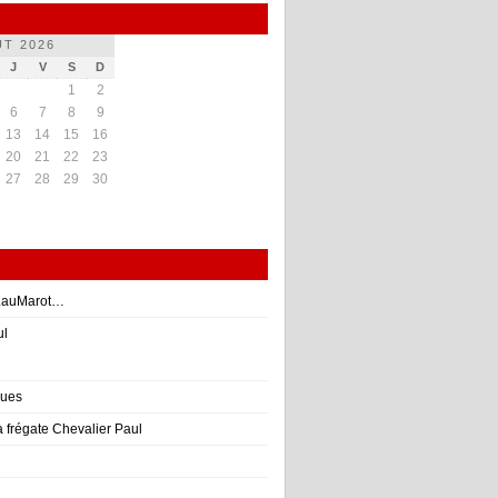
T 2026
J
V
S
D
1
2
6
7
8
9
13
14
15
16
20
21
22
23
27
28
29
30
 LauMarot…
ul
ques
la frégate Chevalier Paul