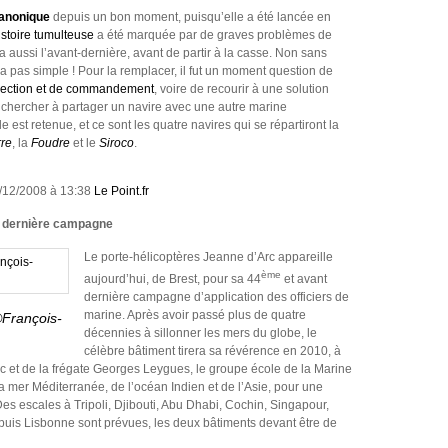
canonique
depuis un bon moment, puisqu’elle a été lancée en
istoire tumulteuse
a été marquée par de graves problèmes de
ra aussi l’avant-dernière, avant de partir à la casse. Non sans
 pas simple ! Pour la remplacer, il fut un moment question de
ojection et de commandement
, voire de recourir à une solution
 de chercher à partager un navire avec une autre marine
 est retenue, et ce sont les quatre navires qui se répartiront la
re
, la
Foudre
et le
Siroco
.
9/12/2008 à 13:38
Le Point.fr
t dernière campagne
Le porte-hélicoptères Jeanne d’Arc appareille
ème
aujourd’hui, de Brest, pour sa 44
et avant
dernière campagne d’application des officiers de
marine. Après avoir passé plus de quatre
©François-
décennies à sillonner les mers du globe, le
célèbre bâtiment tirera sa révérence en 2010, à
rc et de la frégate Georges Leygues, le groupe école de la Marine
la mer Méditerranée, de l’océan Indien et de l’Asie, pour une
Des escales à Tripoli, Djibouti, Abu Dhabi, Cochin, Singapour,
puis Lisbonne sont prévues, les deux bâtiments devant être de