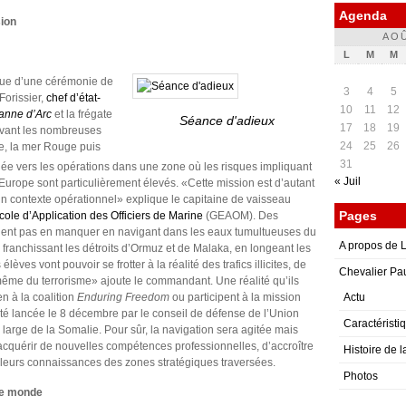
Agenda
sion
AOÛ
L
M
M
ssue d’une cérémonie de
3
4
5
Forissier,
chef d’état-
10
11
12
anne d’Arc
et la frégate
Séance d'adieux
17
18
19
evant les nombreuses
24
25
26
ée, la mer Rouge puis
31
ée vers les opérations dans une zone où les risques impliquant
« Juil
l’Europe sont particulièrement élevés. «Cette mission est d’autant
un contexte opérationnel» explique le capitaine de vaisseau
Pages
ole d’Application des Officiers de Marine
(GEAOM). Des
raient pas en manquer en navigant dans les eaux tumultueuses du
A propos de
franchissant les détroits d’Ormuz et de Malaka, en longeant les
ves vont pouvoir se frotter à la réalité des trafics illicites, de
Chevalier Pa
t même du terrorisme» ajoute le commandant. Une réalité qu’ils
en à la coalition
Enduring Freedom
ou participent à la mission
Actu
 été lancée le 8 décembre par le conseil de défense de l’Union
Caractéristi
 large de la Somalie. Pour sûr, la navigation sera agitée mais
’acquérir de nouvelles compétences professionnelles, d’accroître
Histoire de 
 leurs connaissances des zones stratégiques traversées.
Photos
le monde