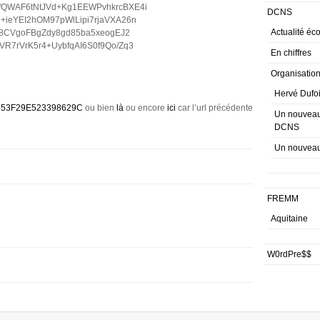
fQWAF6tNtJVd+Kg1EEWPvhkrcBXE4i
DCNS
+ieYEI2hOM97pWlLipi7rjaVXA26n
Actualité éc
8f8CVgoFBgZdy8gd85ba5xeogEJ2
R7rVrK5r4+UybfqAI6S0f9Qo/Zq3
En chiffres
Organisatio
Hervé Dufoi
553F29E523398629C
ou bien
là
ou encore
ici
car l’url précédente
Un nouveau 
DCNS
Un nouvea
FREMM
Aquitaine
W0rdPre$$