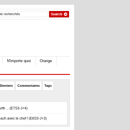
N'importe quoi
Orange
Derniers
Commentaires
Tags
rth ... (E7S3-J+4)
ch avec le chef ! (E6S3-J+3)