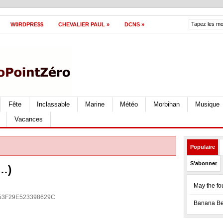
W0RDPRE$$
CHEVALIER PAUL
»
DCNS
»
Fête
Inclassable
Marine
Météo
Morbihan
Musique
Vacances
Populaire
S'abonner
 …)
May the fou
53F29E
523398629C
Banana Bea