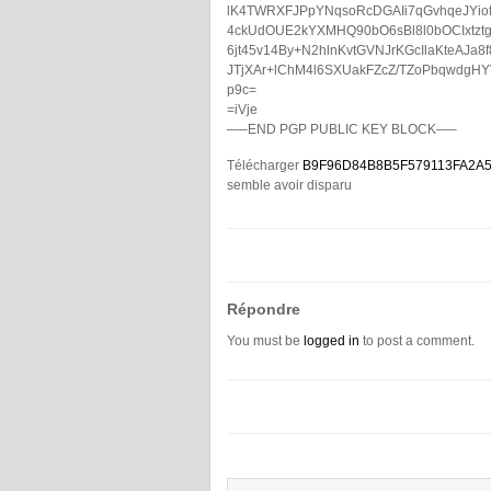
lK4TWRXFJPpYNqsoRcDGAIi7qGvhqeJYio
4ckUdOUE2kYXMHQ90bO6sBl8l0bOCIxtztg
6jt45v14By+N2hlnKvtGVNJrKGcIlaKteAJa
JTjXAr+lChM4l6SXUakFZcZ/TZoPbqwdgHYV
p9c=
=iVje
—–END PGP PUBLIC KEY BLOCK—–
Télécharger
B9F96D84B8B5F579113FA2A
semble avoir disparu
Répondre
You must be
logged in
to post a comment.