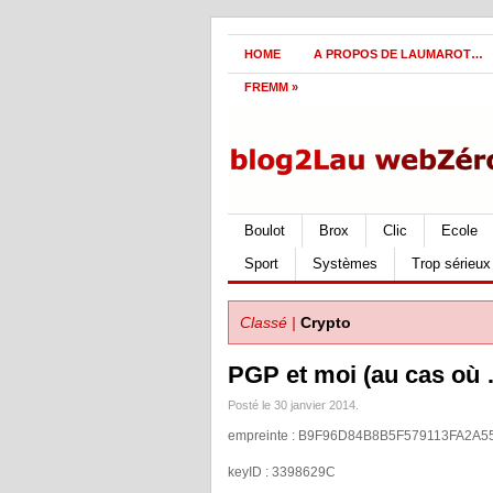
HOME
A PROPOS DE LAUMAROT…
FREMM
»
Boulot
Brox
Clic
Ecole
Sport
Systèmes
Trop sérieux
Classé |
Crypto
PGP et moi (au cas où
Posté le 30 janvier 2014.
empreinte : B9F96D84B8B5F579113FA2A5
keyID : 3398629C