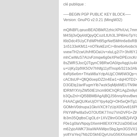
clé publique :
—–BEGIN PGP PUBLIC KEY BLOCK—–
Version: GnuPG v2.0.21 (MingW32)
mQINBFLqeuoBEADBlkR2zhicXPh/UvL7mmw
M4Slj3vQq4/dQpyQCoz/LtUh3L3PI6HoT
l6bDdc45UyCFdWPht95grNet5MHn6e8xRBu
1n5133eKM11+nOTkvkEzrCr+8ne6o4vobc
vvewTH2cwUh/HfGOaUv+xIuLg2i7l+3h/l6
mhCwWuS7AUvFzmqw6g0eXPieDPEcncKrs
8sZWRSJocQJTgynC9BRwOA0/gvAqgUu4i
u+UjKy2pfXK5OV7hNfg11ytTnop6/321tx3A
6xRji6e6m+THaW8aYctpAUjjCOW6W3Qp+x5
cACtlsUP+QfiQi0oepDZ2n4Ew1+dqHOTD2
D3GEtq1tarIFugmYIb7wzkSqMjldWEUTN9
tDRMYXVyZW50IE1hcm90IChQR1AgZm9y
b3QuZnI+iQI5BBMBAgAjBQJS6nrqAhsv
F4AACgkQU/KeUjOYYpy4qQ/+OH5eQHTg1J
GOMnV0dnupa1GkvVXCfr7zUpX0Gvv816P
FNYWPwl8a5vO7OUf3K77rnz7VnDVFG+Zt
Ib3m35QqtbsCigOLd+1XVZIInrGOidBZj4VQ
F0e1g0IaVNpqy3XemH8EXXYK2UaD0iEsx
m62yjoAWK73iiaiWANWpoSbgJgm3GSVX1B
yoItYsiYeq7Nb2DSkhEQyrU/uG56XXoxufm