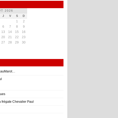
T 2026
J
V
S
D
1
2
6
7
8
9
13
14
15
16
20
21
22
23
27
28
29
30
 LauMarot…
ul
ques
la frégate Chevalier Paul