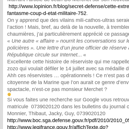
http://www.lopinion.fr/blog/secret-defense/cette-extr
fantasme-coup-d-etat-militaire-752
.
On y apprend que des vilains mili-cathos-ultras serai
l’action ! Mais, bref, au delà de la nouvelle, à tremble
chaumières, j’ai particulièrement apprécié ce passage 
«
Une autre « affaire » nourrit les conversations sur 
policières ». Une lettre d’un jeune officier de réserve
République circule sur Internet..
. «
Excellente cette histoire de réserviste qui me rappell
zozo qui voulait défiler le 14 juillet avec sa médaill
Ahh ces réservistes … opérationnels ! Ce n’est pas d
citoyenne de la Marine que l’on aurait ce genre d’en
spactacle, n’est-ce pas monsieur Merchet ?
Si vous faites une recherche sur Google vous retrouv
matricule 0739020120 dans les bulletins du journal of
Monnier, Thibaut, Jacky, Guy, 0739020120
http://www.boc.sga.defense.gouv.fr/pdf/2010/2010
http://www.legifrance.gouv.fr/affichTexte.do?