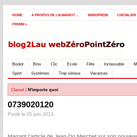
HOME
A PROPOS DE LAUMAROT…
W0RDPRE$$
CHEVALIER
FREMM
»
Boulot
Brox
Clic
Ecole
Fête
Inclassable
M
Sport
Systèmes
Trop sérieux
Vacances
Classé |
N'importe quoi
0739020120
Posté le 05 juin 2013.
Marrant l’article de Jean-Do Merchet sur son nouvea