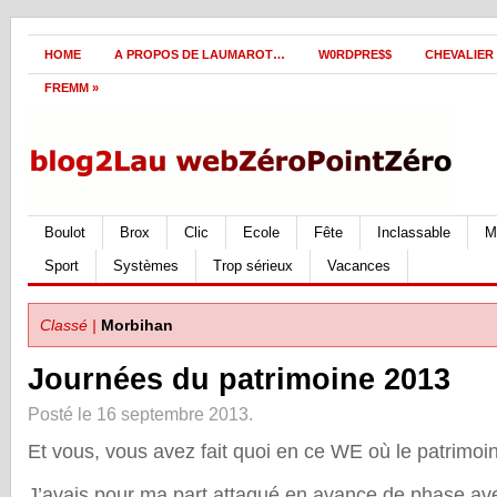
HOME
A PROPOS DE LAUMAROT…
W0RDPRE$$
CHEVALIER
FREMM
»
Boulot
Brox
Clic
Ecole
Fête
Inclassable
M
Sport
Systèmes
Trop sérieux
Vacances
Classé |
Morbihan
Journées du patrimoine 2013
Posté le 16 septembre 2013.
Et vous, vous avez fait quoi en ce WE où le patrimoin
J’avais pour ma part attaqué en avance de phase avec