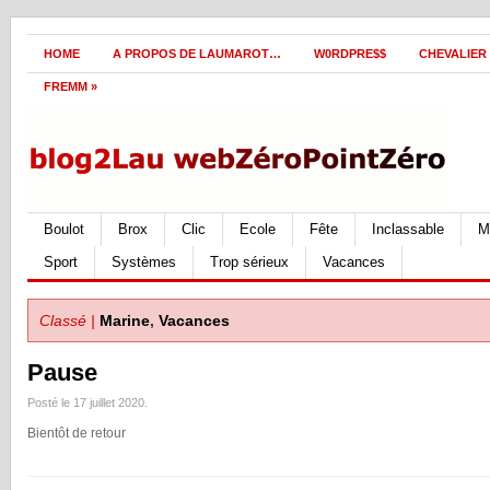
HOME
A PROPOS DE LAUMAROT…
W0RDPRE$$
CHEVALIER
FREMM
»
Boulot
Brox
Clic
Ecole
Fête
Inclassable
M
Sport
Systèmes
Trop sérieux
Vacances
Classé |
Marine
,
Vacances
Pause
Posté le 17 juillet 2020.
Bientôt de retour